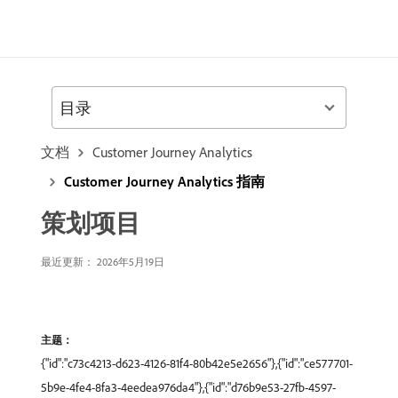
目录
文档
Customer Journey Analytics
Customer Journey Analytics 指南
策划项目
最近更新： 2026年5月19日
主题：
{"id":"c73c4213-d623-4126-81f4-80b42e5e2656"},{"id":"ce577701-
5b9e-4fe4-8fa3-4eedea976da4"},{"id":"d76b9e53-27fb-4597-