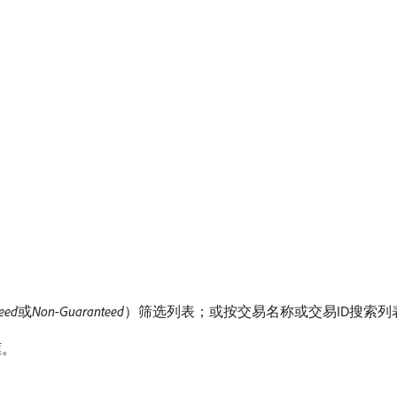
eed
​或​
Non-Guaranteed
）筛选列表；或按交易名称或交易ID搜索列
框。