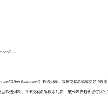
emand
）。
anteed
​或​
Non-Guaranteed
）筛选列表；或按交易名称或交易ID搜
体类型筛选列表，或按交易名称搜索列表。 该列表仅包含您订阅的On 