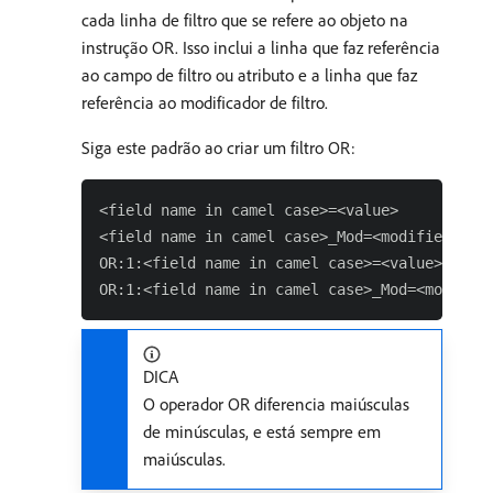
cada linha de filtro que se refere ao objeto na
instrução OR. Isso inclui a linha que faz referência
ao campo de filtro ou atributo e a linha que faz
referência ao modificador de filtro.
Siga este padrão ao criar um filtro OR:
<field name in camel case>=<value>

<field name in camel case>_Mod=<modifier valu
OR:1:<field name in camel case>=<value>

DICA
O operador OR diferencia maiúsculas
de minúsculas, e está sempre em
maiúsculas.