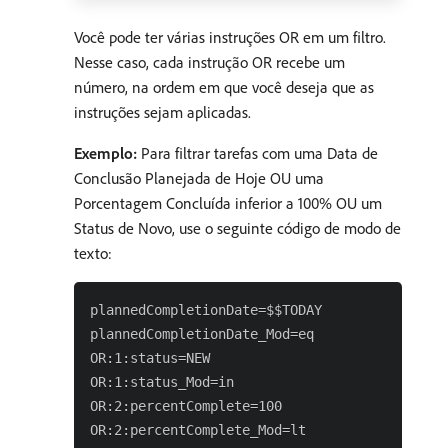
Você pode ter várias instruções OR em um filtro.
Nesse caso, cada instrução OR recebe um
número, na ordem em que você deseja que as
instruções sejam aplicadas.
Exemplo:
Para filtrar tarefas com uma Data de
Conclusão Planejada de Hoje OU uma
Porcentagem Concluída inferior a 100% OU um
Status de Novo, use o seguinte código de modo de
texto:
plannedCompletionDate=$$TODAY

plannedCompletionDate_Mod=eq

OR:1:status=NEW

OR:1:status_Mod=in

OR:2:percentComplete=100
