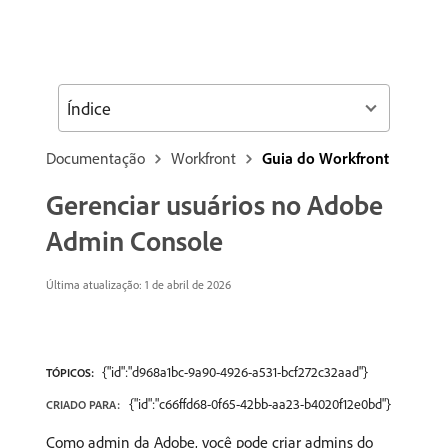
Índice
Documentação
Workfront
Guia do Workfront
Gerenciar usuários no Adobe
Admin Console
Última atualização: 1 de abril de 2026
{"id":"d968a1bc-9a90-4926-a531-bcf272c32aad"}
TÓPICOS:
{"id":"c66ffd68-0f65-42bb-aa23-b4020f12e0bd"}
CRIADO PARA:
Como admin da Adobe, você pode criar admins do