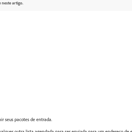
 neste artigo.
ir seus pacotes de entrada.
ualquer outra lista agendada para ser enviada para um endereço de 