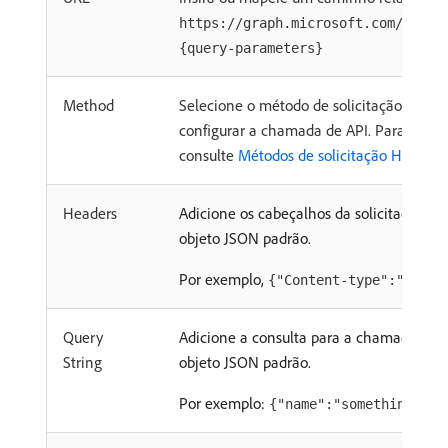
https://graph.microsoft.com/{vers
{query-parameters}
Method
Selecione o método de solicitação HTTP 
configurar a chamada de API. Para obter
consulte
Métodos de solicitação HTTP
.
Headers
Adicione os cabeçalhos da solicitação no
objeto JSON padrão.
Por exemplo,
{"Content-type":"appli
Query
Adicione a consulta para a chamada de 
String
objeto JSON padrão.
Por exemplo:
{"name":"something-urg