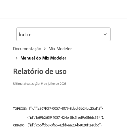
Índice
Documentação
Mix Modeler
Manual do Mix Modeler
Relatório de uso
Última atualização: 9 de julho de 2025
{"id":"a567f0f7-0057-4079-8ded-5b24cc25af15"}
TÓPICOS:
{"id":"b69b2659-1057-424e-8fc5-ed9e016dc554"},
{"id":"c66ffd68-0f65-42bb-aa23-b4020f12e0bd"}
CRIADO