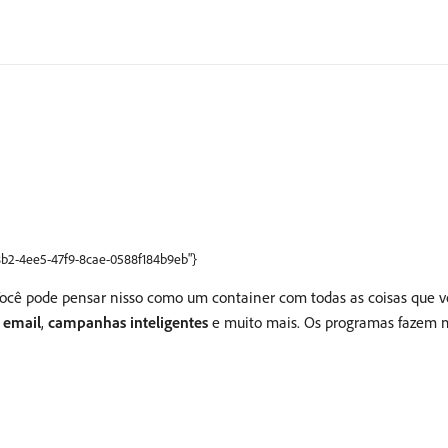
68b2-4ee5-47f9-8cae-0588f184b9eb"}
cê pode pensar nisso como um container com todas as coisas que vo
,
email
,
campanhas inteligentes
e muito mais. Os programas fazem mu