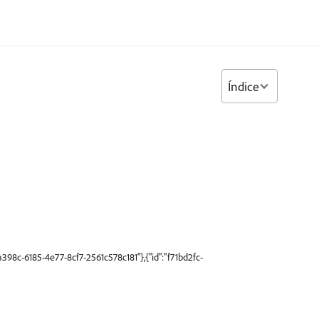
Índice
398c-6185-4e77-8cf7-2561c578c181"},{"id":"f71bd2fc-