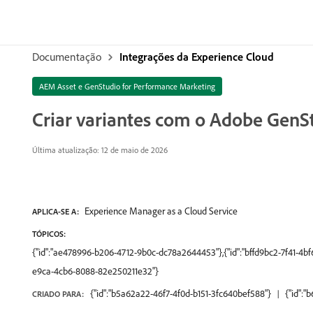
Documentação
Integrações da Experience Cloud
AEM Asset e GenStudio for Performance Marketing
Criar variantes com o Adobe GenS
Última atualização: 12 de maio de 2026
Experience Manager as a Cloud Service
APLICA-SE A:
TÓPICOS:
{"id":"ae478996-b206-4712-9b0c-dc78a2644453"},{"id":"bffd9bc2-7f41-4bf
e9ca-4cb6-8088-82e250211e32"}
{"id":"b5a62a22-46f7-4f0d-b151-3fc640bef588"}
{"id":
CRIADO PARA: