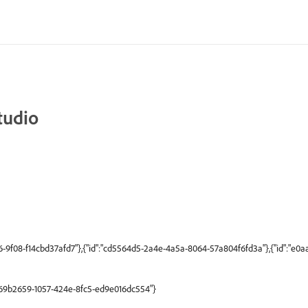
tudio
6-9f08-f14cbd37afd7"},{"id":"cd5564d5-2a4e-4a5a-8064-57a804f6fd3a"},{"id":"e0aa
"b69b2659-1057-424e-8fc5-ed9e016dc554"}