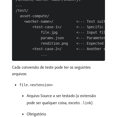
...

/test/

  asset-compute/

    <worker-name>/           <--- Test suite for
        <test-case-1>/       <--- Specific test c
            file.jpg         <--- Input file (ie.
            params.json      <--- Parameters (ie.
            rendition.png    <--- Expected output
        <test-case-2>/       <--- Another specifi
Cada conversão de teste pode ter os seguintes
arquivos:
file.<extension>
Arquivo Source a ser testado (a extensão
pode ser qualquer coisa, exceto
)
.link
Obrigatório