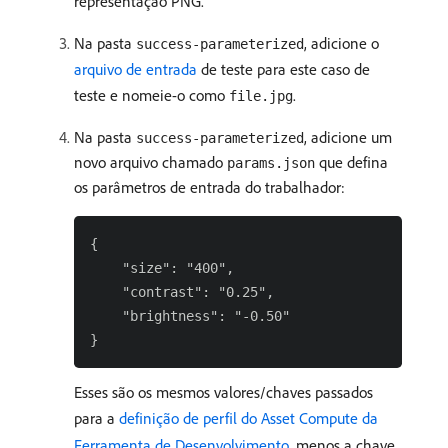
representação PNG.
Na pasta
, adicione o
success-parameterized
arquivo de entrada
de teste para este caso de
teste e nomeie-o como
.
file.jpg
Na pasta
, adicione um
success-parameterized
novo arquivo chamado
que defina
params.json
os parâmetros de entrada do trabalhador:
{

    "size": "400",

    "contrast": "0.25",

    "brightness": "-0.50"

Esses são os mesmos valores/chaves passados
para a
definição de perfil do Asset Compute da
Ferramenta de Desenvolvimento
, menos a chave