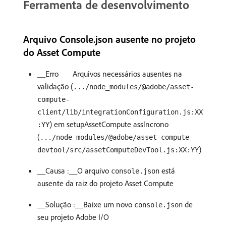
Ferramenta de desenvolvimento
Arquivo Console.json ausente no projeto
do Asset Compute
__Erro
Arquivos necessários ausentes na
validação (
.../node_modules/@adobe/asset-
compute-
client/lib/integrationConfiguration.js:XX
) em setupAssetCompute assíncrono
:YY
(
.../node_modules/@adobe/asset-compute-
)
devtool/src/assetComputeDevTool.js:XX:YY
__Causa :__O arquivo
está
console.json
ausente da raiz do projeto Asset Compute
__Solução :__Baixe um novo
de
console.json
seu projeto Adobe I/O