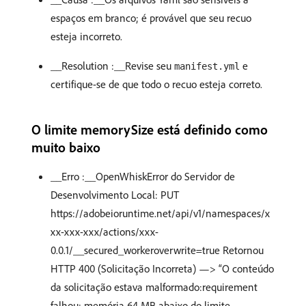
espaços em branco; é provável que seu recuo
esteja incorreto.
__Resolution :__Revise seu
e
manifest.yml
certifique-se de que todo o recuo esteja correto.
O limite memorySize está definido como
muito baixo
__Erro :__OpenWhiskError do Servidor de
Desenvolvimento Local: PUT
https://adobeioruntime.net/api/v1/namespaces/x
xx-xxx-xxx/actions/xxx-
0.0.1/__secured_workeroverwrite=true Retornou
HTTP 400 (Solicitação Incorreta) —> “O conteúdo
da solicitação estava malformado:requirement
falhou: memória 64 MB abaixo do limite