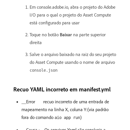
Em console.adobe.io, abra o projeto do Adobe
I/O para o qual o projeto do Asset Compute
está configurado para usar
Toque no botão
Baixar
na parte superior
direita
Salve o arquivo baixado na raiz do seu projeto
do Asset Compute usando o nome de arquivo
console.json
Recuo YAML incorreto em manifest.yml
__Error
recuo incorreto de uma entrada de
mapeamento na linha X, coluna Y:(via padrão
fora do comando
)
aio app run
__Causa :__Os arquivos Yaml são sensíveis a