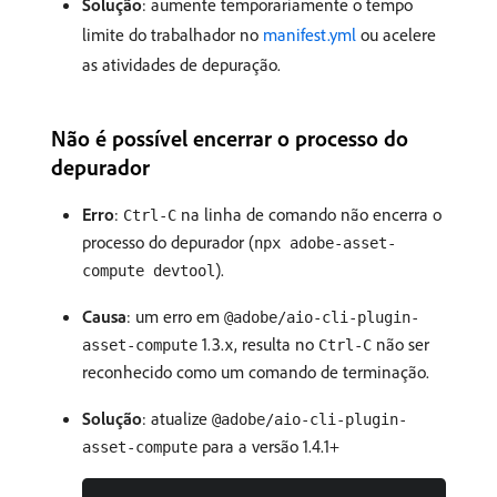
Solução
: aumente temporariamente o tempo
limite do trabalhador no
manifest.yml
ou acelere
as atividades de depuração.
Não é possível encerrar o processo do
depurador
Erro
:
na linha de comando não encerra o
Ctrl-C
processo do depurador (
npx adobe-asset-
).
compute devtool
Causa
: um erro em
@adobe/aio-cli-plugin-
1.3.x, resulta no
não ser
asset-compute
Ctrl-C
reconhecido como um comando de terminação.
Solução
: atualize
@adobe/aio-cli-plugin-
para a versão 1.4.1+
asset-compute