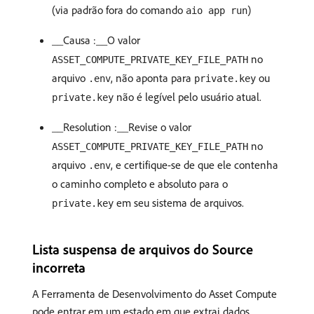
(via padrão fora do comando
)
aio app run
__Causa :__O valor
no
ASSET_COMPUTE_PRIVATE_KEY_FILE_PATH
arquivo
, não aponta para
ou
.env
private.key
não é legível pelo usuário atual.
private.key
__Resolution :__Revise o valor
no
ASSET_COMPUTE_PRIVATE_KEY_FILE_PATH
arquivo
, e certifique-se de que ele contenha
.env
o caminho completo e absoluto para o
em seu sistema de arquivos.
private.key
Lista suspensa de arquivos do Source
incorreta
A Ferramenta de Desenvolvimento do Asset Compute
pode entrar em um estado em que extrai dados