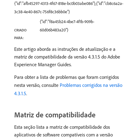
{"id":"afb45297-4313-4f67-818e-bc0b03abe086"},{"id":"cb8c6a2a-
3c38-4e40-867c-756f8c36bb0e"}
{"id":"f8a45b24-4be7-4f1b-909b-
60d06b483a20"}
CRIADO
PARA:
Este artigo aborda as instruções de atualização e a
matriz de compatibilidade da versão 4.3.1.5 do Adobe
Experience Manager Guides.
Para obter a lista de problemas que foram corrigidos
nesta versão, consulte
Problemas corrigidos na versão
4.3.1.5
.
Matriz de compatibilidade
Esta seção lista a matriz de compatibilidade dos
aplicativos de software compatíveis com a versão