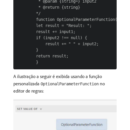
         * @param {string=} input2

         * @return {string}

        */

        function OptionalParameterFunction(input1
        let result = "Result: ";

        result += input1;

        if (input2 !== null) {

            result += " " + input2;

        }

        return result;

A ilustração a seguir é exibida usando a função
personalizada
no
OptionalParameterFunction
editor de regras: