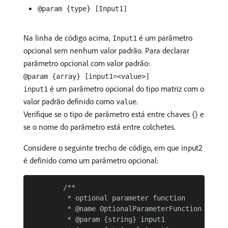
@param {type} [Input1]
Na linha de código acima,
é um parâmetro
Input1
opcional sem nenhum valor padrão. Para declarar
parâmetro opcional com valor padrão:
@param {array} [input1=<value>]
é um parâmetro opcional do tipo matriz com o
input1
valor padrão definido como
.
value
Verifique se o tipo de parâmetro está entre chaves {} e
se o nome do parâmetro está entre colchetes.
Considere o seguinte trecho de código, em que input2
é definido como um parâmetro opcional:
        /**

         * optional parameter function

         * @name OptionalParameterFunction

         * @param {string} input1
