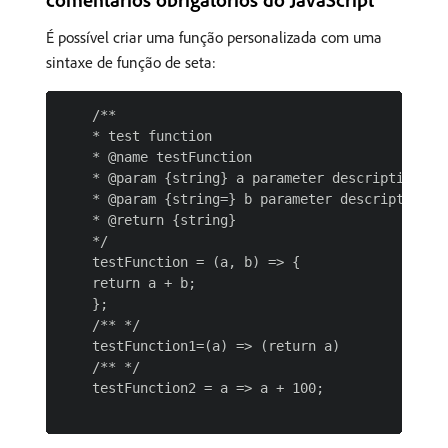
É possível criar uma função personalizada com uma
sintaxe de função de seta:
    /**

    * test function

    * @name testFunction

    * @param {string} a parameter description

    * @param {string=} b parameter description

    * @return {string}

    */

    testFunction = (a, b) => {

    return a + b;

    };

    /** */

    testFunction1=(a) => (return a)

    /** */

    testFunction2 = a => a + 100;
