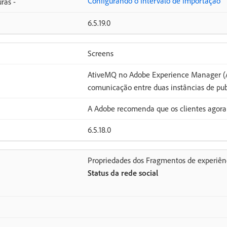
Configurando o Intervalo de Importação
ras -
6.5.19.0
Screens
AtiveMQ no Adobe Experience Manager (A
comunicação entre duas instâncias de pu
A Adobe recomenda que os clientes agora
6.5.18.0
Propriedades dos Fragmentos de experiên
Status da rede social