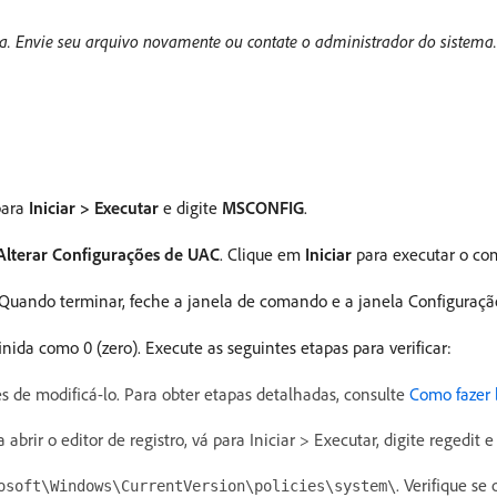
. Envie seu arquivo novamente ou contate o administrador do sistema.
para
Iniciar > Executar
e digite
MSCONFIG
.
Alterar Configurações de UAC
. Clique em
Iniciar
para executar o co
r. Quando terminar, feche a janela de comando e a janela Configuraçã
inida como 0 (zero). Execute as seguintes etapas para verificar:
s de modificá-lo. Para obter etapas detalhadas, consulte
Como fazer 
abrir o editor de registro, vá para Iniciar > Executar, digite regedit 
. Verifique s
osoft\Windows\CurrentVersion\policies\system\