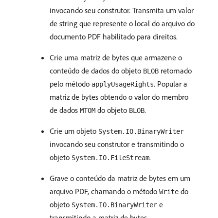
invocando seu construtor. Transmita um valor
de string que represente o local do arquivo do
documento PDF habilitado para direitos.
Crie uma matriz de bytes que armazene o
conteúdo de dados do objeto
retornado
BLOB
pelo método
. Popular a
applyUsageRights
matriz de bytes obtendo o valor do membro
de dados
do objeto
.
MTOM
BLOB
Crie um objeto
System.IO.BinaryWriter
invocando seu construtor e transmitindo o
objeto
.
System.IO.FileStream
Grave o conteúdo da matriz de bytes em um
arquivo PDF, chamando o método
do
Write
objeto
e
System.IO.BinaryWriter
transmitindo a matriz de bytes.