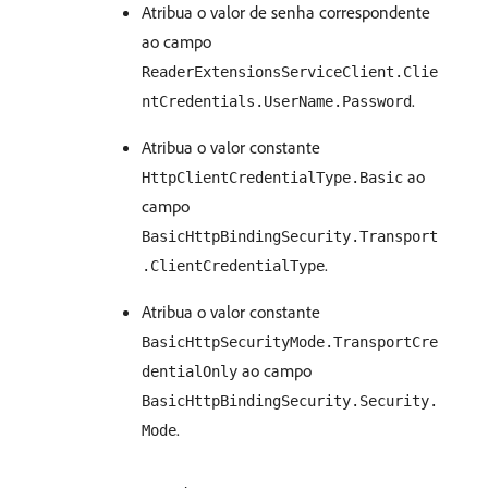
Atribua o valor de senha correspondente
ao campo
ReaderExtensionsServiceClient.Clie
.
ntCredentials.UserName.Password
Atribua o valor constante
ao
HttpClientCredentialType.Basic
campo
BasicHttpBindingSecurity.Transport
.
.ClientCredentialType
Atribua o valor constante
BasicHttpSecurityMode.TransportCre
ao campo
dentialOnly
BasicHttpBindingSecurity.Security.
.
Mode