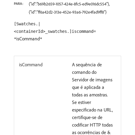
PARA:
{"id":"b69b2659-1057-424e-8fc5-ed9e016dc554"},
{"id":"ff6a42d2-313e-452e-93a6-792e4fad9ff8"}
[Swatches.|
<containerId>_swatches.]iscommand=
isCommand
*
*
isCommand
A sequência de
comando do
Servidor de imagens
que é aplicada a
todas as amostras.
Se estiver
especificado na URL,
certifique-se de
codificar HTTP todas
as ocorrências de &