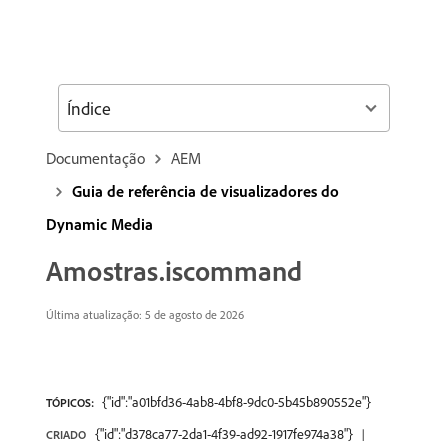
Índice
Documentação
AEM
Guia de referência de visualizadores do
Dynamic Media
Amostras.iscommand
Última atualização: 5 de agosto de 2026
{"id":"a01bfd36-4ab8-4bf8-9dc0-5b45b890552e"}
TÓPICOS:
{"id":"d378ca77-2da1-4f39-ad92-1917fe974a38"}
CRIADO