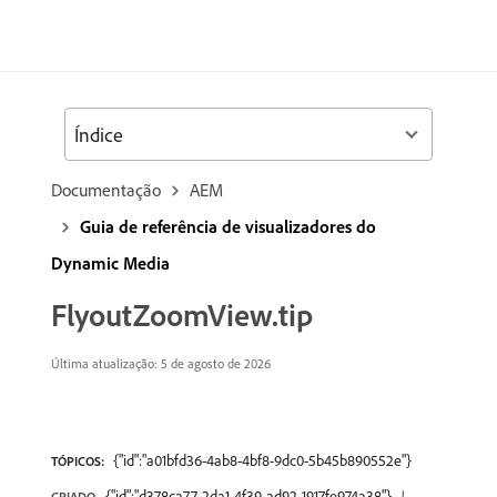
Índice
Documentação
AEM
Guia de referência de visualizadores do
Dynamic Media
FlyoutZoomView.tip
Última atualização: 5 de agosto de 2026
{"id":"a01bfd36-4ab8-4bf8-9dc0-5b45b890552e"}
TÓPICOS:
{"id":"d378ca77-2da1-4f39-ad92-1917fe974a38"}
CRIADO