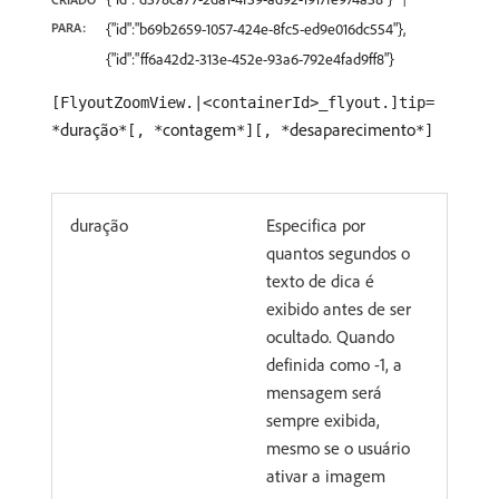
PARA:
{"id":"b69b2659-1057-424e-8fc5-ed9e016dc554"},
{"id":"ff6a42d2-313e-452e-93a6-792e4fad9ff8"}
[FlyoutZoomView.|<containerId>_flyout.]tip=
duração
contagem
desaparecimento
*
*[, *
*][, *
*]
duração
Especifica por
quantos segundos o
texto de dica é
exibido antes de ser
ocultado. Quando
definida como -1, a
mensagem será
sempre exibida,
mesmo se o usuário
ativar a imagem