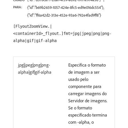
PARA:
{"id":"b69b2659-1057-424e-8fc5-ed9e016dc554"},
{"id":"ff6a42d2-313e-452e-93a6-792e4fad9ff8"}
[FlyoutZoomView.|
<containerId>_flyout.]fmt=jpg|jpeg|png|png-
alpha|gif|gif-alpha
jpg|jpeg|png|png-
Especifica o formato
alpha|gif|gif-alpha
de imagem a ser
usado pelo
componente para
carregar imagens do
Servidor de imagens.
Se o formato
especificado termina
com -alpha, o