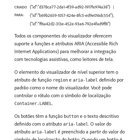
{"id":"d378ca77-2da1-4f39-ad92-1917fe974a38"}
CRIADO
PARA:
{"id":"b69b2659-1057-424e-8fc5-ed9e016dc554"},
{"id":"ff6a42d2-313e-452e-93a6-792e4fad9ff8"}
Todos os componentes do visualizador oferecem
suporte a funções e atributos ARIA (Accessible Rich
Internet Applications) para melhorar a integração
com tecnologias assistivas, como leitores de tela.
O elemento do visualizador de nível superior tem o
atributo de função
e
definido por
region
aria-label
padrão como o nome do visualizador. Você pode
controlar o rótulo com o símbolo de localização
.
Container.LABEL
Os botões têm a função
e o texto descritivo
button
definido com o atributo
. O valor do
aria-label
atributo
é preenchido a partir do valor do
aria-label
símbolo de localização do botão. Quando um botão é