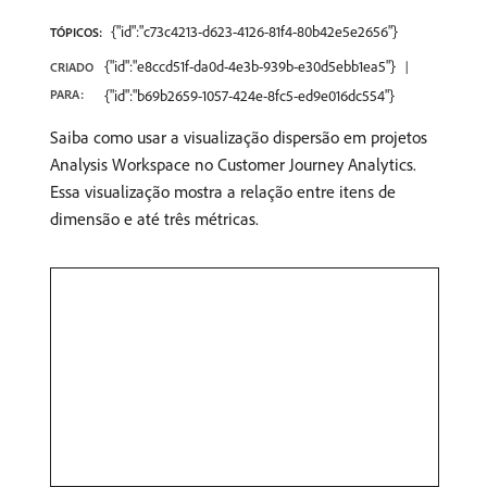
{"id":"c73c4213-d623-4126-81f4-80b42e5e2656"}
TÓPICOS:
{"id":"e8ccd51f-da0d-4e3b-939b-e30d5ebb1ea5"}
CRIADO
PARA:
{"id":"b69b2659-1057-424e-8fc5-ed9e016dc554"}
Saiba como usar a visualização dispersão em projetos
Analysis Workspace no Customer Journey Analytics.
Essa visualização mostra a relação entre itens de
dimensão e até três métricas.