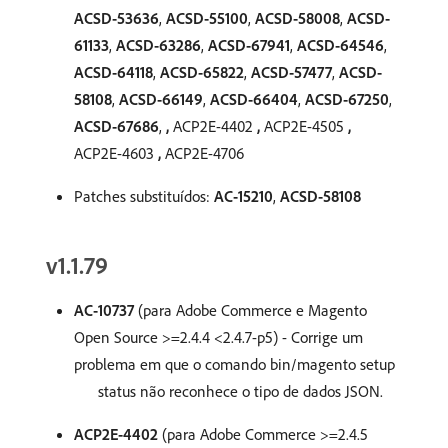
ACSD-53636
,
ACSD-55100
,
ACSD-58008
,
ACSD-
61133
,
ACSD-63286
,
ACSD-67941
,
ACSD-64546
,
ACSD-64118
,
ACSD-65822
,
ACSD-57477
,
ACSD-
58108
,
ACSD-66149
,
ACSD-66404
,
ACSD-67250
,
ACSD-67686
,
,
ACP2E-4402
,
ACP2E-4505
,
ACP2E-4603
,
ACP2E-4706
Patches substituídos:
AC-15210
,
ACSD-58108
v1.1.79
AC-10737
(para Adobe Commerce e Magento
Open Source >=2.4.4 <2.4.7-p5) - Corrige um
problema em que o comando bin/magento setup
status não reconhece o tipo de dados JSON.
ACP2E-4402
(para Adobe Commerce >=2.4.5