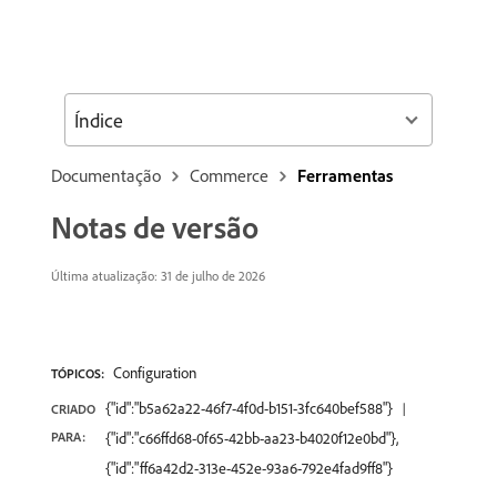
Índice
Documentação
Commerce
Ferramentas
Notas de versão
Última atualização: 31 de julho de 2026
Configuration
TÓPICOS:
{"id":"b5a62a22-46f7-4f0d-b151-3fc640bef588"}
CRIADO
PARA:
{"id":"c66ffd68-0f65-42bb-aa23-b4020f12e0bd"},
{"id":"ff6a42d2-313e-452e-93a6-792e4fad9ff8"}