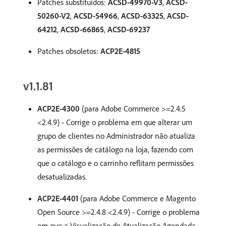
Patches substituídos:
ACSD-49970-V3
,
ACSD-
50260-V2
,
ACSD-54966
,
ACSD-63325
,
ACSD-
64212
,
ACSD-66865
,
ACSD-69237
Patches obsoletos:
ACP2E-4815
v1.1.81
ACP2E-4300
(para Adobe Commerce >=2.4.5
<2.4.9) - Corrige o problema em que alterar um
grupo de clientes no Administrador não atualiza
as permissões de catálogo na loja, fazendo com
que o catálogo e o carrinho reflitam permissões
desatualizadas.
ACP2E-4401
(para Adobe Commerce e Magento
Open Source >=2.4.8 <2.4.9) - Corrige o problema
em que a Visualização de Atualização Agendada