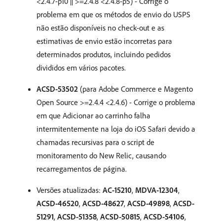
<2.4.7-p10 || >=2.4.8 <2.4.8-p5) - Corrige o
problema em que os métodos de envio do USPS
não estão disponíveis no check-out e as
estimativas de envio estão incorretas para
determinados produtos, incluindo pedidos
divididos em vários pacotes.
ACSD-53502
(para Adobe Commerce e Magento
Open Source >=2.4.4 <2.4.6) - Corrige o problema
em que Adicionar ao carrinho falha
intermitentemente na loja do iOS Safari devido a
chamadas recursivas para o script de
monitoramento do New Relic, causando
recarregamentos de página.
Versões atualizadas:
AC-15210
,
MDVA-12304
,
ACSD-46520
,
ACSD-48627
,
ACSD-49898
,
ACSD-
51291
,
ACSD-51358
,
ACSD-50815
,
ACSD-54106
,