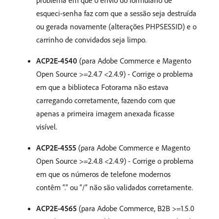
problema em que o envio do formulário de
esqueci-senha faz com que a sessão seja destruída
ou gerada novamente (alterações PHPSESSID) e o
carrinho de convidados seja limpo.
ACP2E-4540
(para Adobe Commerce e Magento
Open Source >=2.4.7 <2.4.9) - Corrige o problema
em que a biblioteca Fotorama não estava
carregando corretamente, fazendo com que
apenas a primeira imagem anexada ficasse
visível.
ACP2E-4555
(para Adobe Commerce e Magento
Open Source >=2.4.8 <2.4.9) - Corrige o problema
em que os números de telefone modernos
contêm “.” ou “/” não são validados corretamente.
ACP2E-4565
(para Adobe Commerce, B2B >=1.5.0