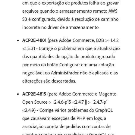
em que a exportação de produtos falha ao gravar
arquivos quando o armazenamento remoto AWS
S3 é configurado, devido à resolução de caminho
incorreta no driver de armazenamento.
ACP2E-4801
(para Adobe Commerce, B2B >=1.4.2
<1.5.3) - Corrige o problema em que a atualização
das quantidades de opção do produto agrupado
por meio do botão Configurar em uma cotação
negociável do Administrador não é aplicada e as
alterações são descartadas.
ACP2E-4815
(para Adobe Commerce e Magento
Open Source >=2.4.6-p15 <2.4.7 || >=2.4.7-p1
<2.4.9) - Corrige vários problemas do GraphQL
que causavam exceções de PHP em logs, a
associação correta de pedidos com contas de
clientes criadas após o pedido via GraphQL e o