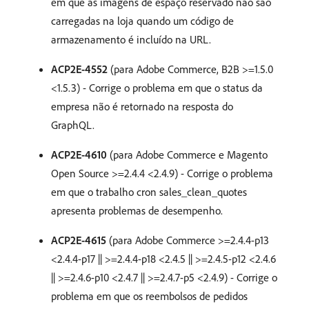
em que as imagens de espaço reservado não são
carregadas na loja quando um código de
armazenamento é incluído na URL.
ACP2E-4552
(para Adobe Commerce, B2B >=1.5.0
<1.5.3) - Corrige o problema em que o status da
empresa não é retornado na resposta do
GraphQL.
ACP2E-4610
(para Adobe Commerce e Magento
Open Source >=2.4.4 <2.4.9) - Corrige o problema
em que o trabalho cron sales_clean_quotes
apresenta problemas de desempenho.
ACP2E-4615
(para Adobe Commerce >=2.4.4-p13
<2.4.4-p17 || >=2.4.4-p18 <2.4.5 || >=2.4.5-p12 <2.4.6
|| >=2.4.6-p10 <2.4.7 || >=2.4.7-p5 <2.4.9) - Corrige o
problema em que os reembolsos de pedidos