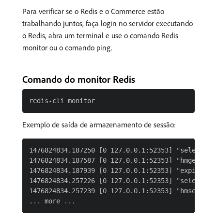
Para verificar se o Redis e o Commerce estão
trabalhando juntos, faça login no servidor executando
o Redis, abra um terminal e use o comando Redis
monitor ou o comando ping.
Comando do monitor Redis
Exemplo de saída de armazenamento de sessão:
1476824834.187250 [0 127.0.0.1:52353] "select" "0
1476824834.187587 [0 127.0.0.1:52353] "hmget" "se
1476824834.187939 [0 127.0.0.1:52353] "expire" "s
1476824834.257226 [0 127.0.0.1:52353] "select" "0
1476824834.257239 [0 127.0.0.1:52353] "hmset" "s