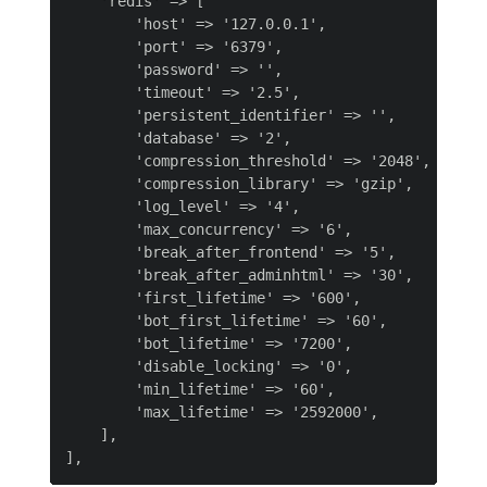
    'redis' => [

        'host' => '127.0.0.1',

        'port' => '6379',

        'password' => '',

        'timeout' => '2.5',

        'persistent_identifier' => '',

        'database' => '2',

        'compression_threshold' => '2048',

        'compression_library' => 'gzip',

        'log_level' => '4',

        'max_concurrency' => '6',

        'break_after_frontend' => '5',

        'break_after_adminhtml' => '30',

        'first_lifetime' => '600',

        'bot_first_lifetime' => '60',

        'bot_lifetime' => '7200',

        'disable_locking' => '0',

        'min_lifetime' => '60',

        'max_lifetime' => '2592000',

    ],
