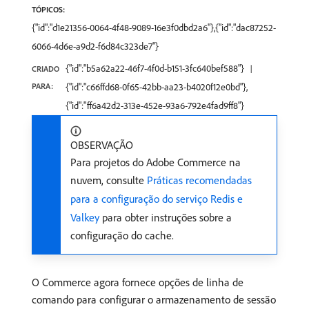
TÓPICOS:
{"id":"d1e21356-0064-4f48-9089-16e3f0dbd2a6"},{"id":"dac87252-
6066-4d6e-a9d2-f6d84c323de7"}
{"id":"b5a62a22-46f7-4f0d-b151-3fc640bef588"}
CRIADO
PARA:
{"id":"c66ffd68-0f65-42bb-aa23-b4020f12e0bd"},
{"id":"ff6a42d2-313e-452e-93a6-792e4fad9ff8"}
OBSERVAÇÃO
Para projetos do Adobe Commerce na
nuvem, consulte
Práticas recomendadas
para a configuração do serviço Redis e
Valkey
para obter instruções sobre a
configuração do cache.
O Commerce agora fornece opções de linha de
comando para configurar o armazenamento de sessão