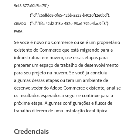
9ef8-377a10b7bc75"}
{"id":"c66ffd68-0f65-42bb-aa23-b4020f12e0bd"},
{"id":"ff6a42d2-313e-452e-93a6-792e4fad9ff8"}
CRIADO
PARA:
Se você é novo no Commerce ou se é um proprietário
existente do Commerce que está migrando para a
infraestrutura em nuvem, use essas etapas para
preparar um espaço de trabalho de desenvolvimento
para seu projeto na nuvem. Se você já concluiu
algumas dessas etapas ou tem um ambiente de
desenvolvedor do Adobe Commerce existente, analise
os resultados esperados a seguir e continue para a
próxima etapa. Algumas configurações e fluxos de
trabalho diferem de uma instalação local típica.
Credenciais