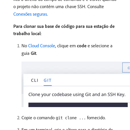
o projeto não contém uma chave SSH. Consulte
Conexões seguras
.
Para clonar sua base de código para sua estação de
trabalho local
:
No
Cloud Console
, clique em
code
e selecione a
guia
Git
.
Copie o comando
fornecido.
git clone ...
Em um terminal, crie e altere para o diretório de