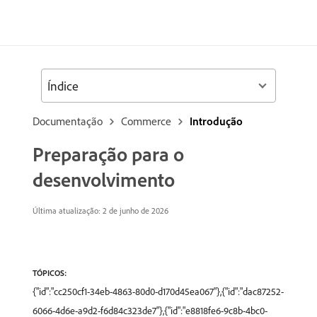
Índice
Documentação
Commerce
Introdução
Preparação para o
desenvolvimento
Última atualização: 2 de junho de 2026
TÓPICOS:
{"id":"cc250cf1-34eb-4863-80d0-d170d45ea067"},{"id":"dac87252-
6066-4d6e-a9d2-f6d84c323de7"},{"id":"e8818fe6-9c8b-4bc0-