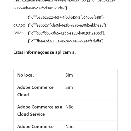
{"id":"c32adafa-ed01-4b31-997e-2413013911b0"},{"id":"dac87252-
6066-4d6e-a9d2-f6d84c323de7"}
{"id":"b5a62a22-46f7-4f0d-b151-3fc640bef588"},
{"id":"e8ccd51f-da0d-4e3b-939b-e30d5ebb1ea5"}
CRIADO
PARA:
{"id":"c66ffd68-0f65-42bb-aa23-b4020f12e0bd"},
{"id":"ff6a42d2-313e-452e-93a6-792e4fad9ff8"}
Estas informações se aplicam a:
Sim
Sim
Não
Não