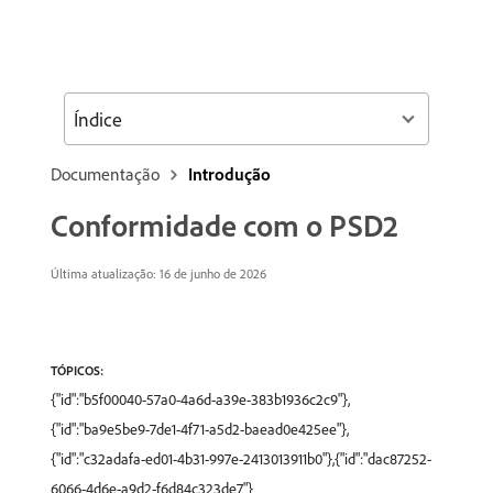
Índice
Documentação
Introdução
Conformidade com o PSD2
Última atualização: 16 de junho de 2026
TÓPICOS:
{"id":"b5f00040-57a0-4a6d-a39e-383b1936c2c9"},
{"id":"ba9e5be9-7de1-4f71-a5d2-baead0e425ee"},
{"id":"c32adafa-ed01-4b31-997e-2413013911b0"},{"id":"dac87252-
6066-4d6e-a9d2-f6d84c323de7"}