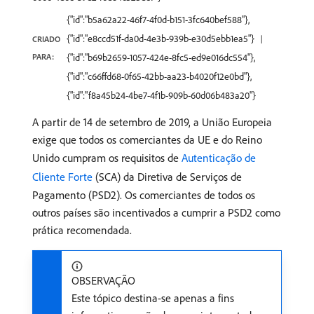
{"id":"b5a62a22-46f7-4f0d-b151-3fc640bef588"},
{"id":"e8ccd51f-da0d-4e3b-939b-e30d5ebb1ea5"}
CRIADO
PARA:
{"id":"b69b2659-1057-424e-8fc5-ed9e016dc554"},
{"id":"c66ffd68-0f65-42bb-aa23-b4020f12e0bd"},
{"id":"f8a45b24-4be7-4f1b-909b-60d06b483a20"}
A partir de 14 de setembro de 2019, a União Europeia
exige que todos os comerciantes da UE e do Reino
Unido cumpram os requisitos de
Autenticação de
Cliente Forte
(SCA) da Diretiva de Serviços de
Pagamento (PSD2). Os comerciantes de todos os
outros países são incentivados a cumprir a PSD2 como
prática recomendada.
OBSERVAÇÃO
Este tópico destina-se apenas a fins