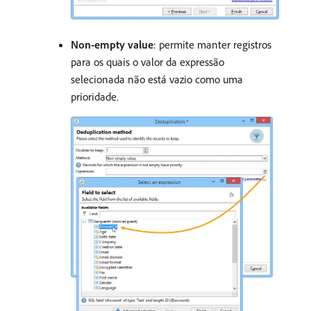
Non-empty value
: permite manter registros
para os quais o valor da expressão
selecionada não está vazio como uma
prioridade.