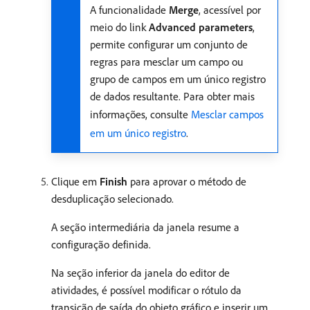
A funcionalidade
Merge
, acessível por
meio do link
Advanced parameters
,
permite configurar um conjunto de
regras para mesclar um campo ou
grupo de campos em um único registro
de dados resultante. Para obter mais
informações, consulte
Mesclar campos
em um único registro
.
Clique em
Finish
para aprovar o método de
desduplicação selecionado.
A seção intermediária da janela resume a
configuração definida.
Na seção inferior da janela do editor de
atividades, é possível modificar o rótulo da
transição de saída do objeto gráfico e inserir um