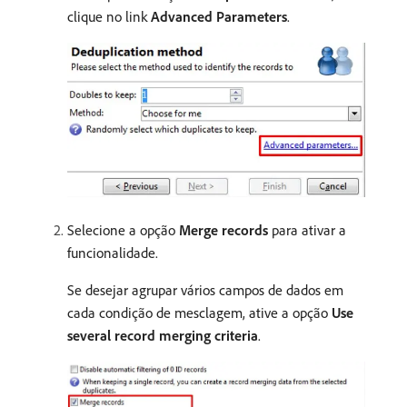
clique no link
Advanced Parameters
.
Selecione a opção
Merge records
para ativar a
funcionalidade.
Se desejar agrupar vários campos de dados em
cada condição de mesclagem, ative a opção
Use
several record merging criteria
.