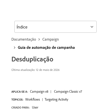
Índice
Documentação
Campaign
Guia de automação de campanha
Desduplicação
Última atualização: 12 de maio de 2026
Campaign v8
Campaign Classic v7
APLICA-SE A:
Workflows
Targeting Activity
TÓPICOS:
User
CRIADO PARA: