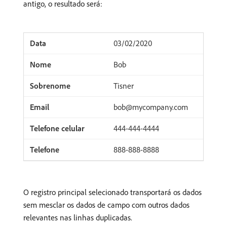
antigo, o resultado será:
03/02/2020
Bob
Tisner
bob@mycompany.com
444-444-4444
888-888-8888
O registro principal selecionado transportará os dados
sem mesclar os dados de campo com outros dados
relevantes nas linhas duplicadas.