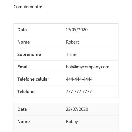
Complemento:
19/05/2020
Robert
Tisner
bob@mycompany.com
444-444-4444
777-777-7777
22/07/2020
Bobby