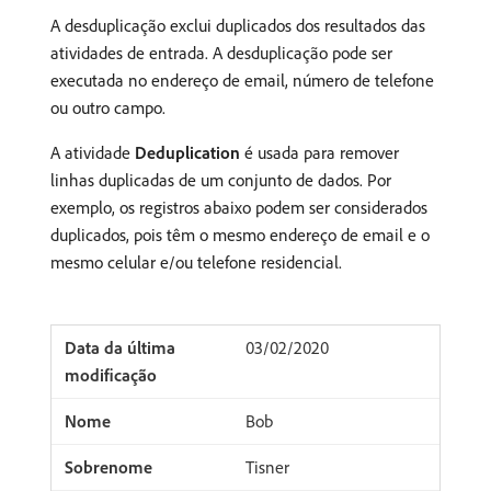
A desduplicação exclui duplicados dos resultados das
atividades de entrada. A desduplicação pode ser
executada no endereço de email, número de telefone
ou outro campo.
A atividade
Deduplication
é usada para remover
linhas duplicadas de um conjunto de dados. Por
exemplo, os registros abaixo podem ser considerados
duplicados, pois têm o mesmo endereço de email e o
mesmo celular e/ou telefone residencial.
03/02/2020
Bob
Tisner