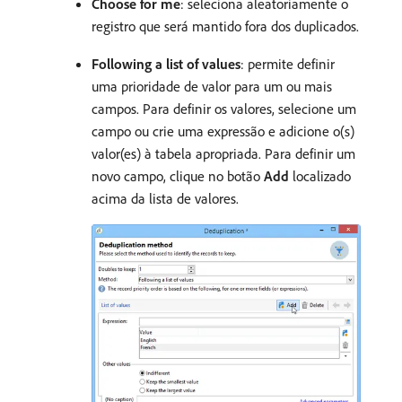
Choose for me
: seleciona aleatoriamente o
registro que será mantido fora dos duplicados.
Following a list of values
: permite definir
uma prioridade de valor para um ou mais
campos. Para definir os valores, selecione um
campo ou crie uma expressão e adicione o(s)
valor(es) à tabela apropriada. Para definir um
novo campo, clique no botão
Add
localizado
acima da lista de valores.