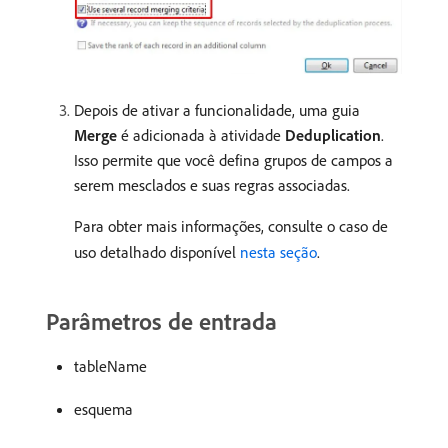
Depois de ativar a funcionalidade, uma guia
Merge
é adicionada à atividade
Deduplication
.
Isso permite que você defina grupos de campos a
serem mesclados e suas regras associadas.
Para obter mais informações, consulte o caso de
uso detalhado disponível
nesta seção
.
Parâmetros de entrada
tableName
esquema