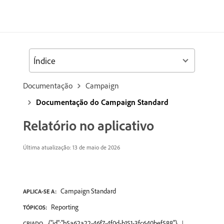
Índice
Documentação
Campaign
Documentação do Campaign Standard
Relatório no aplicativo
Última atualização: 13 de maio de 2026
Campaign Standard
APLICA-SE A:
Reporting
TÓPICOS:
{"id":"b5a62a22-46f7-4f0d-b151-3fc640bef588"}
CRIADO