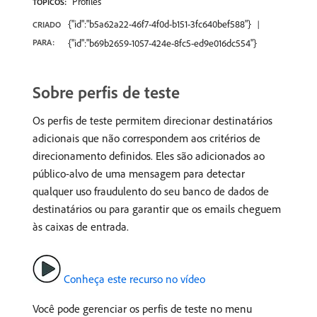
Profiles
TÓPICOS:
{"id":"b5a62a22-46f7-4f0d-b151-3fc640bef588"}
CRIADO
PARA:
{"id":"b69b2659-1057-424e-8fc5-ed9e016dc554"}
Sobre perfis de teste
Os perfis de teste permitem direcionar destinatários
adicionais que não correspondem aos critérios de
direcionamento definidos. Eles são adicionados ao
público-alvo de uma mensagem para detectar
qualquer uso fraudulento do seu banco de dados de
destinatários ou para garantir que os emails cheguem
às caixas de entrada.
Conheça este recurso no vídeo
Você pode gerenciar os perfis de teste no menu