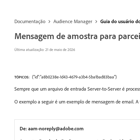
Documentação
Audience Manager
Guia do usuário 
Mensagem de amostra para parcei
Última atualização: 21 de maio de 2026
{"id":"a8b0238e-1d43-4679-a3b4-5ba1bad83baa"}
TÓPICOS:
Sempre que um arquivo de entrada Server-to-Server é processa
O exemplo a seguir é um exemplo de mensagem de email. A 
De: aam-noreply@adobe.com