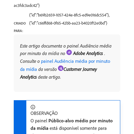
ac3fdc3adc42"}
{"id":"b69b2659-1057-424e-8fc5-ed9e016dc554"},
{"id":"c66ffd68-0f65-42bb-aa23-b4020f12e0bd"}
CRIADO
PARA:
Este artigo documenta o painel Audiência média
por minuto da mídia no
​
Adobe Analytics
​
.
Consulte o
painel Audiência média por minuto
da mídia
da versão
Customer Journey
Analytics
deste artigo.
OBSERVAÇÃO
O painel
Público-alvo médio por minuto
da mídia
está disponível somente para