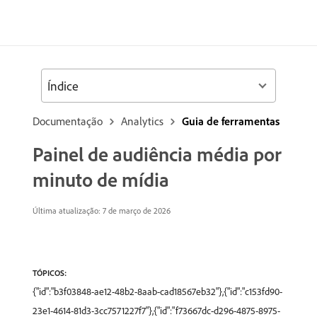
Índice
Documentação
Analytics
Guia de ferramentas
Painel de audiência média por
minuto de mídia
Última atualização: 7 de março de 2026
TÓPICOS:
{"id":"b3f03848-ae12-48b2-8aab-cad18567eb32"},{"id":"c153fd90-
23e1-4614-81d3-3cc7571227f7"},{"id":"f73667dc-d296-4875-8975-