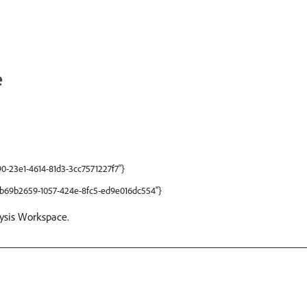
e
90-23e1-4614-81d3-3cc7571227f7"}
:"b69b2659-1057-424e-8fc5-ed9e016dc554"}
ysis Workspace.