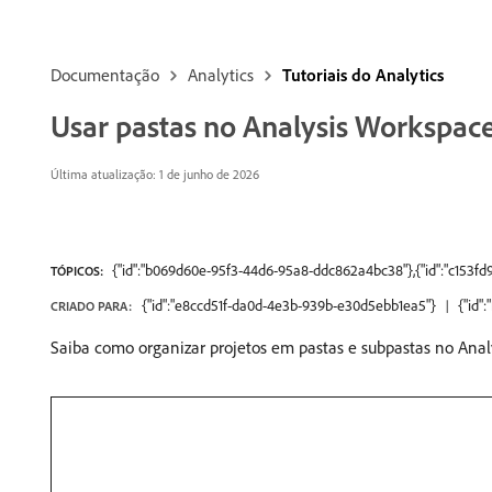
Documentação
Analytics
Tutoriais do Analytics
Usar pastas no Analysis Workspac
Última atualização: 1 de junho de 2026
{"id":"b069d60e-95f3-44d6-95a8-ddc862a4bc38"},{"id":"c153fd
TÓPICOS:
{"id":"e8ccd51f-da0d-4e3b-939b-e30d5ebb1ea5"}
{"id"
CRIADO PARA:
Saiba como organizar projetos em pastas e subpastas no Anal