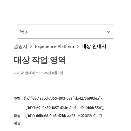
목차
설명서
Experience Platform
대상 안내서
대상 작업 영역
마지막 업데이트: 2026년 8월 7일
{"id":"eec185bd-7d60-4193-ba3f-da427569936a"}
주제:
{"id":"b69b2659-1057-424e-8fc5-ed9e016dc554"},
{"id":"c66ffd68-0f65-42bb-aa23-b4020f12e0bd"}
작성
대상: