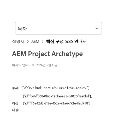
목차
설명서
AEM
핵심 구성 요소 안내서
AEM Project Archetype
마지막 업데이트: 2026년 5월 13일
{"id":"e2c1b6d3-bb7e-4fe8-8c72-f7b403298e91"}
주제:
{"id":"c66ffd68-0f65-42bb-aa23-b4020f12e0bd"},
{"id":"ff6a42d2-313e-452e-93a6-792e4fad9ff8"}
작성
대상: