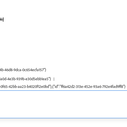
내서
f4b-46d8-9dca-0c654ecfa157"}
1f-da0d-4e3b-939b-e30d5ebb1ea5"}
8-0f65-42bb-aa23-b4020f12e0bd"},{"id":"ff6a42d2-313e-452e-93a6-792e4fad9ff8"}