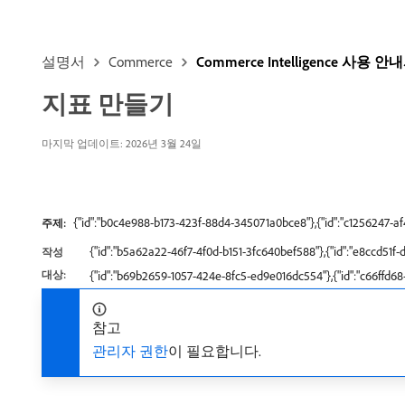
설명서
Commerce
Commerce Intelligence 사용 안
지표 만들기
마지막 업데이트: 2026년 3월 24일
{"id":"b0c4e988-b173-423f-88d4-345071a0bce8"},{"id":"c1256247-a
주제:
{"id":"b5a62a22-46f7-4f0d-b151-3fc640bef588"},{"id":"e8ccd5
작성
대상:
{"id":"b69b2659-1057-424e-8fc5-ed9e016dc554"},{"id":"c66ffd6
참고
관리자 권한
이 필요합니다.