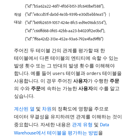
{"id":"b5a62a22-46f7-4f0d-b151-3fc640bef588"},
{"id":"e8ccd51f-da0d-4e3b-939b-e30d5ebb1ea5"}
작성
대상:
{"id":"b69b2659-1057-424e-8fc5-ed9e016dc554"},
{"id":"c66ffd68-0f65-42bb-aa23-b4020f12e0bd"},
{"id":"ff6a42d2-313e-452e-93a6-792e4fad9ff8"}
주어진 두 테이블 간의 관계를 평가할 때 한
테이블에서 다른 테이블의 엔티티에 속할 수 있는
발생 횟수 또는 그 반대의 발생 횟수를 이해해야
합니다. 예를 들어
테이블과
테이블을
users
orders
사용합니다. 이 경우 주어진
사용자
​가 수행한
주문
의 수와
주문
​에 속하는 가능한
사용자
​의 수를 알고
싶습니다.
계산된 열
및
차원
의 정확도에 영향을 주므로
데이터 무결성을 유지하려면 관계를 이해하는 것이
중요합니다. 자세한 내용은
관계 유형
및
Data
Warehouse에서 테이블을 평가하는 방법
을