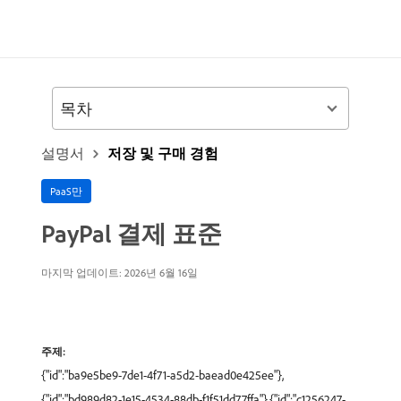
목차
설명서
저장 및 구매 경험
PaaS만
PayPal 결제 표준
마지막 업데이트: 2026년 6월 16일
주제:
{"id":"ba9e5be9-7de1-4f71-a5d2-baead0e425ee"},
{"id":"bd989d82-1e15-4534-88db-f1f51dd77ffa"},{"id":"c1256247-