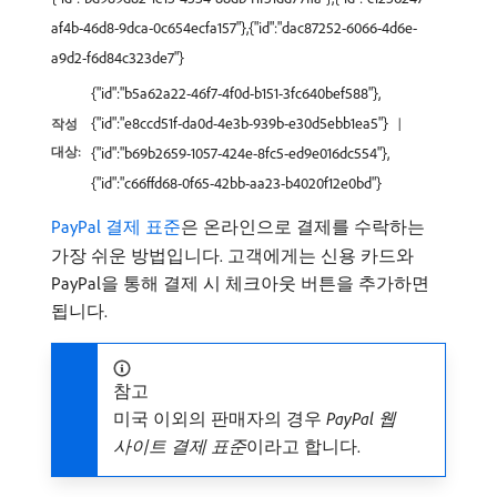
af4b-46d8-9dca-0c654ecfa157"},{"id":"dac87252-6066-4d6e-
a9d2-f6d84c323de7"}
{"id":"b5a62a22-46f7-4f0d-b151-3fc640bef588"},
{"id":"e8ccd51f-da0d-4e3b-939b-e30d5ebb1ea5"}
작성
대상:
{"id":"b69b2659-1057-424e-8fc5-ed9e016dc554"},
{"id":"c66ffd68-0f65-42bb-aa23-b4020f12e0bd"}
PayPal 결제 표준
은 온라인으로 결제를 수락하는
가장 쉬운 방법입니다. 고객에게는 신용 카드와
PayPal을 통해 결제 시 체크아웃 버튼을 추가하면
됩니다.
참고
미국 이외의 판매자의 경우
PayPal 웹
사이트 결제 표준
​이라고 합니다.