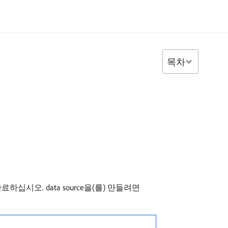
목차
십시오. data source을(를) 만들려면