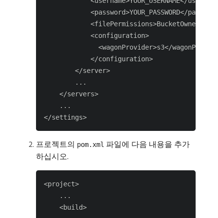
            <username>YOUR_USERNAME</username
            <password>YOUR_PASSWORD</password
            <filePermissions>BucketOwnerFullC
            <configuration>

              <wagonProvider>s3</wagonProvide
            </configuration>

        </server>

        ...

    </servers>

    ...

프로젝트의
파일에 다음 내용을 추가
pom.xml
하십시오.
<project>

    ...

    <build>
