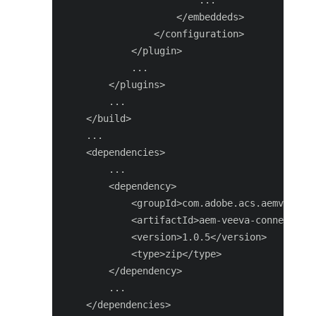
                        ...

                    </embeddeds>

                </configuration>

            </plugin>

            ...

        </plugins>

        ...

    </build>

    ...

    <dependencies>

        ...

        <dependency>

            <groupId>com.adobe.acs.aemveeva</
            <artifactId>aem-veeva-connector.a
            <version>1.0.5</version>

            <type>zip</type>

        </dependency>

        ...

    </dependencies>
