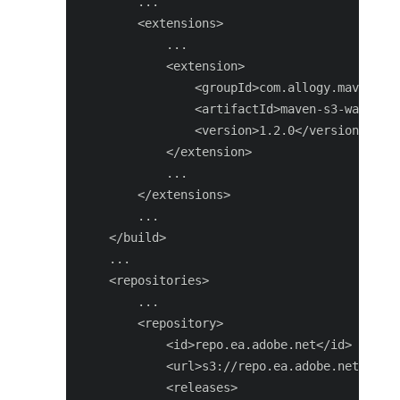
        ...

        <extensions>

            ...

            <extension>

                <groupId>com.allogy.maven.wag
                <artifactId>maven-s3-wagon</a
                <version>1.2.0</version>

            </extension>

            ...

        </extensions>

        ...

    </build>

    ...

    <repositories>

        ...

        <repository>

            <id>repo.ea.adobe.net</id>

            <url>s3://repo.ea.adobe.net/relea
            <releases>
