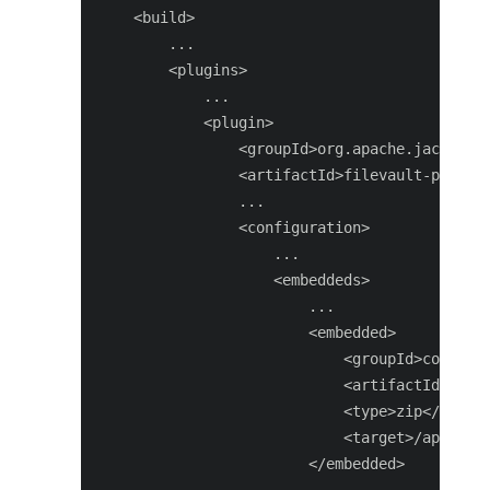
    <build>

        ...

        <plugins>

            ...

            <plugin>

                <groupId>org.apache.jackrabbi
                <artifactId>filevault-package
                ...

                <configuration>

                    ...

                    <embeddeds>

                        ...

                        <embedded>

                            <groupId>com.adob
                            <artifactId>aem-v
                            <type>zip</type>

                            <target>/apps/APP
                        </embedded>
