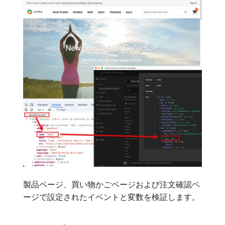
製品ページ、買い物かごページおよび注文確認ペ
ージで設定されたイベントと変数を検証します。