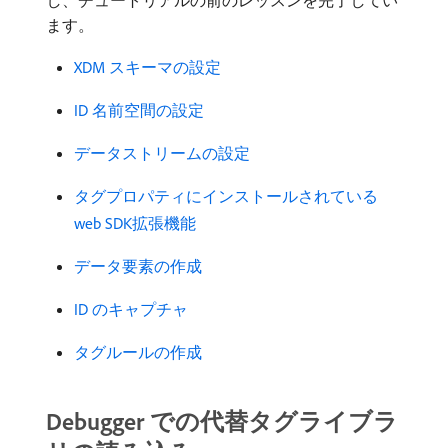
し、チュートリアルの前のレッスンを完了してい
ます。
XDM スキーマの設定
ID 名前空間の設定
データストリームの設定
タグプロパティにインストールされている
web SDK拡張機能
データ要素の作成
ID のキャプチャ
タグルールの作成
Debugger での代替タグライブラ