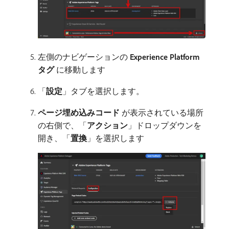
左側のナビゲーションの
Experience Platform
タグ
に移動します
「
設定
」タブを選択します。
ページ埋め込みコード
が表示されている場所
の右側で、「
アクション
」ドロップダウンを
開き、「
置換
」を選択します