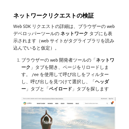
ネットワークリクエストの検証
Web SDK リクエストの詳細は、ブラウザーの web
デベロッパーツールの
ネットワーク
タブにも表
示されます（web サイトがタグライブラリを読み
込んでいると仮定）。
ブラウザーの web 開発者ツールの「
ネットワ
ーク
」タブを開き、ページをリロードしま
す。
を使用して呼び出しをフィルター
/ee
し、呼び出しを見つけて選択し、「
ヘッダ
ー
」タブと「
ペイロード
」タブを探します