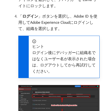
イトにロックします。
「
ログイン
」ボタンを選択し、Adobe ID を使
用してAdobe Experience Cloudにログインし
て、組織を選択します。
ヒント
ログイン後にデバッガーに組織名で
はなくユーザー名が表示された場合
は、ログアウトしてから再試行して
ください。