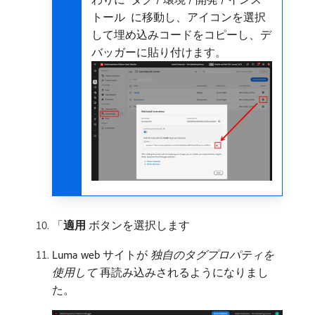
トール ​ に移動し、アイコンを選択
して埋め込みコードをコピーし、デ
バッガーに貼り付けます。
「
適用
ボタンを選択します
Luma web サイトが
独自のタグプロパティを
使用して
再読み込みされるようになりまし
た。