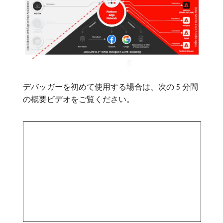
デバッガーを初めて使用する場合は、次の 5 分間
の概要ビデオをご覧ください。