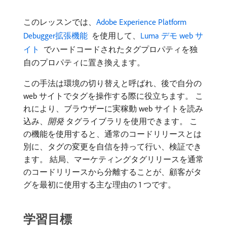
このレッスンでは、
Adobe Experience Platform
Debugger拡張機能 ​
を使用して、
Luma デモ web サ
イト ​
でハードコードされたタグプロパティを独
自のプロパティに置き換えます。
この手法は環境の切り替えと呼ばれ、後で自分の
web サイトでタグを操作する際に役立ちます。 こ
れにより、ブラウザーに実稼動 web サイトを読み
込み、
開発
タグライブラリを使用できます。 こ
の機能を使用すると、通常のコードリリースとは
別に、タグの変更を自信を持って行い、検証でき
ます。 結局、マーケティングタグリリースを通常
のコードリリースから分離することが、顧客がタ
グを最初に使用する主な理由の 1 つです。
学習目標