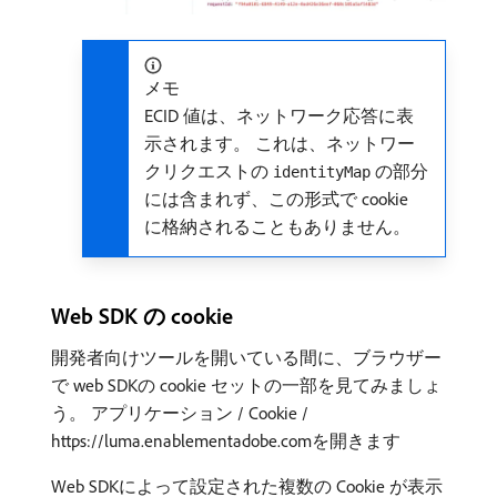
メモ
ECID 値は、ネットワーク応答に表
示されます。 これは、ネットワー
クリクエストの
の部分
identityMap
には含まれず、この形式で cookie
に格納されることもありません。
Web SDK の cookie
開発者向けツールを開いている間に、ブラウザー
で web SDKの cookie セットの一部を見てみましょ
う。 アプリケーション / Cookie /
https://luma.enablementadobe.comを開きます
Web SDKによって設定された複数の Cookie が表示