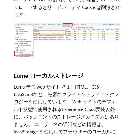
リロードするとサードパーティ Cookie は削除され
ます。
Luma ローカルストレージ
Luma デモ web サイトでは、HTML、CSS、
JavaScriptなど、厳密なクライアントサイドテクノ
ロジーを使用しています。 Web サイトのデフォ
ルト状態で使用されるExperience Cloud実装以外
に、バックエンドのストレージメカニズムはあり
ません。 ユーザー名の詳細などの情報は、
localStorage を使用してブラウザーのローカルに