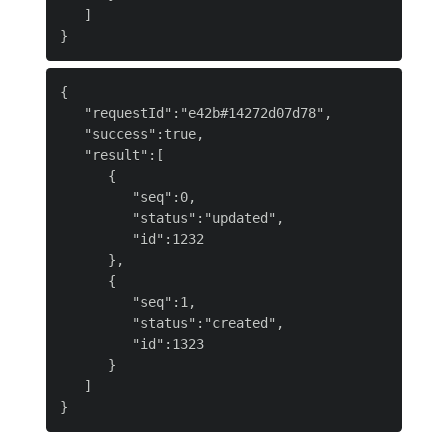
   ]

{

   "requestId":"e42b#14272d07d78",

   "success":true,

   "result":[

      {

         "seq":0,

         "status":"updated",

         "id":1232

      },

      {

         "seq":1,

         "status":"created",

         "id":1323

      }

   ]
