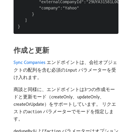
         "externalCompanyId":"29UYA31581L000000",
         "company":"Yahoo"

      }

   ]

作成と更新
Sync Companies
エンドポイントは、会社オブジェ
クトの配列を含む必須の
パラメーターを受
input
け入れます。
商談と同様に、エンドポイントは3つの作成モー
ドと更新モード（createOnly、updateOnly、
createOrUpdate）をサポートしています。 リクエ
ストの
パラメーターでモードを指定しま
action
す。
および
パラメーターはオプション
dedupeBy
action