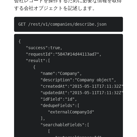
会社レコードを操作するために必要な情報を取得
する会社オブジェクトを記述します。
{

   "success":true,

   "requestId":"5847#14d44113ad7",

   "result":[

      {

         "name":"Company",

         "description":"Company object",

         "createdAt":"2015-05-11T17:11:32Z",

         "updatedAt":"2015-05-11T17:11:32Z",

         "idField":"id",

         "dedupeFields":[

            "externalCompanyId"

         ],

         "searchableFields":[

            [
