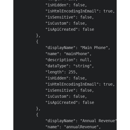
            "isHidden": false,

            "isHtmlEncodingInEmail": true,

            "isSensitive": false,

            "isCustom": false,

            "isApiCreated": false

        },

        {

            "displayName": "Main Phone",

            "name": "mainPhone",

            "description": null,

            "dataType": "string",

            "length": 255,

            "isHidden": false,

            "isHtmlEncodingInEmail": true,

            "isSensitive": false,

            "isCustom": false,

            "isApiCreated": false

        },

        {

            "displayName": "Annual Revenue",

            "name": "annualRevenue",
