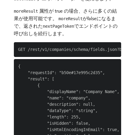
属性が true の場合、さらに多くの結
moreResult
果が使用可能です。
がfalseになるま
moreResult
で、返された
でエンドポイントの
nextPageToken
呼び出しを続行します。
{

    "requestId": "b50e#17e995c2d35",

    "result": [

        {

            "displayName": "Company Name",

            "name": "company",

            "description": null,

            "dataType": "string",

            "length": 255,

            "isHidden": false,

            "isHtmlEncodingInEmail": true,
