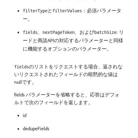
と
：必須パラメータ
filterType
filterValues
ー。
、
、および
: リ
fields
nextPageToken
batchSize
ードと商談APIの対応するパラメーターと同様
に機能するオプションのパラメーター。
のリストをリクエストする場合、返されな
fields
いリクエストされたフィールドの暗黙的な値は
nullです。
fields パラメーターを省略すると、応答はデフォ
ルトで次のフィールドを返します。
id
dedupeFields