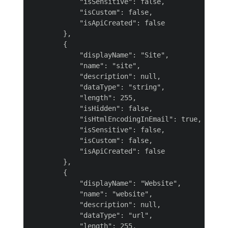
            "isSensitive": false,

            "isCustom": false,

            "isApiCreated": false

        },

        {

            "displayName": "Site",

            "name": "site",

            "description": null,

            "dataType": "string",

            "length": 255,

            "isHidden": false,

            "isHtmlEncodingInEmail": true,

            "isSensitive": false,

            "isCustom": false,

            "isApiCreated": false

        },

        {

            "displayName": "Website",

            "name": "website",

            "description": null,

            "dataType": "url",

            "length": 255,
