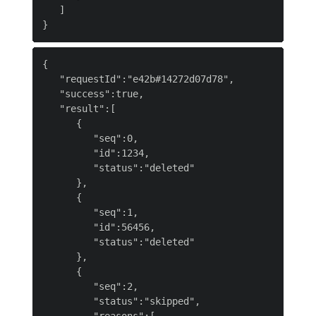
   ]

{

   "requestId":"e42b#14272d07d78",

   "success":true,

   "result":[

      {

         "seq":0,

         "id":1234,

         "status":"deleted"

      },

      {

         "seq":1,

         "id":56456,

         "status":"deleted"

      },

      {

         "seq":2,

         "status":"skipped",
