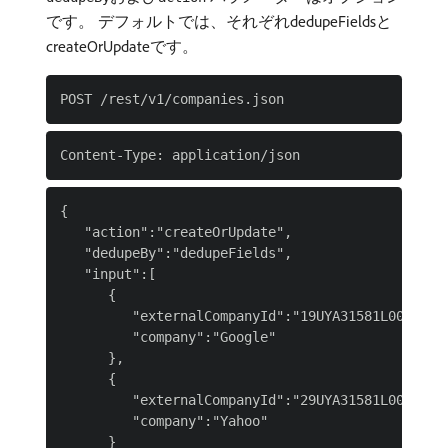
です。 デフォルトでは、それぞれdedupeFieldsと
createOrUpdateです。
{

   "action":"createOrUpdate",

   "dedupeBy":"dedupeFields",

   "input":[

      {

         "externalCompanyId":"19UYA31581L000000",
         "company":"Google"

      },

      {

         "externalCompanyId":"29UYA31581L000000",
         "company":"Yahoo"

      }
