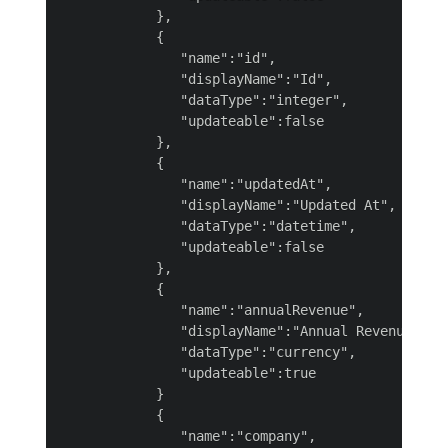
            },

            {

               "name":"id",

               "displayName":"Id",

               "dataType":"integer",

               "updateable":false

            },

            {

               "name":"updatedAt",

               "displayName":"Updated At",

               "dataType":"datetime",

               "updateable":false

            },

            {

               "name":"annualRevenue",

               "displayName":"Annual Revenue",

               "dataType":"currency",

               "updateable":true

            }

            {

               "name":"company",
