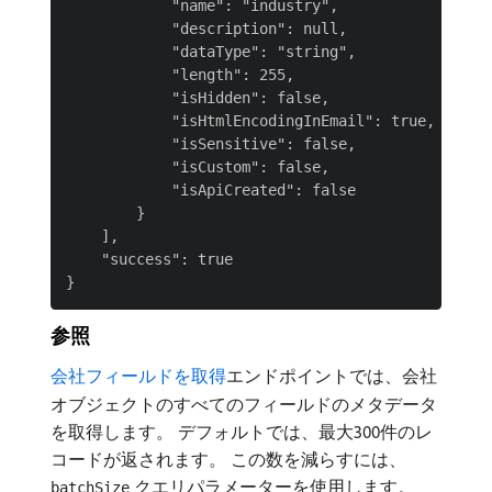
            "name": "industry",

            "description": null,

            "dataType": "string",

            "length": 255,

            "isHidden": false,

            "isHtmlEncodingInEmail": true,

            "isSensitive": false,

            "isCustom": false,

            "isApiCreated": false

        }

    ],

    "success": true

参照
会社フィールドを取得
エンドポイントでは、会社
オブジェクトのすべてのフィールドのメタデータ
を取得します。 デフォルトでは、最大300件のレ
コードが返されます。 この数を減らすには、
クエリパラメーターを使用します。
batchSize