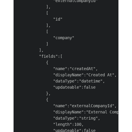
               "externalCompanyId"

            ],

            [

               "id"

            ],

            [

               "company"

            ]

         ],

         "fields":[

            {

               "name":"createdAt",

               "displayName":"Created At",

               "dataType":"datetime",

               "updateable":false

            },

            {

               "name":"externalCompanyId",

               "displayName":"External Company Id
               "dataType":"string",

               "length":100,

               "updateable":false
