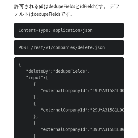
許可される値はdedupeFieldsとidFieldです。 デフ
ォルトはdedupeFieldsです。
{

   "deleteBy":"dedupeFields",

   "input":[

      {

         "externalCompanyId":"19UYA31581L000000"

      },

      {

         "externalCompanyId":"29UYA31581L000000"

      },

      {

         "externalCompanyId":"39UYA31581L000000"

      }
