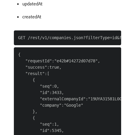
updatedAt
createdAt
{

   "requestId":"e42b#14272d07d78",

   "success":true,

   "result":[

      {

         "seq":0,

         "id":3433,

         "externalCompanyId":"19UYA31581L000000",
         "company":"Google"

      },

      {

         "seq":1,

         "id":5345,
