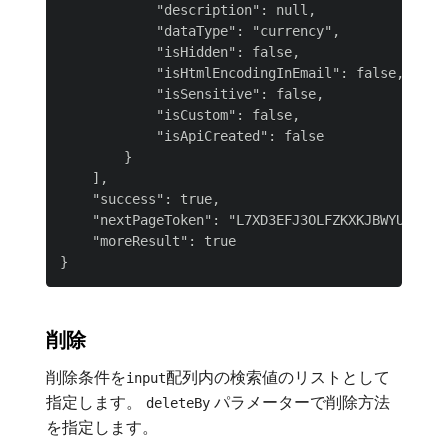
            "description": null,

            "dataType": "currency",

            "isHidden": false,

            "isHtmlEncodingInEmail": false,

            "isSensitive": false,

            "isCustom": false,

            "isApiCreated": false

        }

    ],

    "success": true,

    "nextPageToken": "L7XD3EFJ3OLFZKXKJBWYULOTRA=
    "moreResult": true

削除
削除条件を
配列内の検索値のリストとして
input
指定します。
パラメーターで削除方法
deleteBy
を指定します。