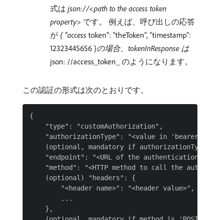
式は
json://<path to the access token
property>
です。 例えば、呼び出しの応答
が
{ "access
token": “theToken”, “timestamp”:
12323445656 }
の場合、tokenInResponse は
json: //access_token_ のようになります。
この認証の形式は次のとおりです。
{

    "type": "customAuthorization",

    "authorizationType": "<value in 'bearer', 'he
    (optional, mandatory if authorizationType is
    "endpoint": "<URL of the authentication endpo
    "method": "<HTTP method to call the authentic
    (optional) "headers": {

        "<header name>": "<header value>",

        ...

    },

    (optional, mandatory if method is 'POST') "bo