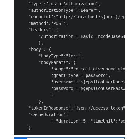
    "type":"customAuthorization",

    "authorizationType":"Bearer",

    "endpoint":"http://localhost:${port}/epsilon/
    "method":"POST",

    "headers": {

        "Authorization":"Basic EncodeBase64(${eps
        },

    "body": {

        "bodyType":"form",

        "bodyParams": {

             "scope":"cn mail givenname uid emplo
             "grant_type":"password",

             "username":"${epsilonUserName}",

             "password":"${epsilonUserPassword}"

             }

        },

    "tokenInResponse":"json://access_token",

    "cacheDuration":

             { "duration":5, "timeUnit":"seconds"