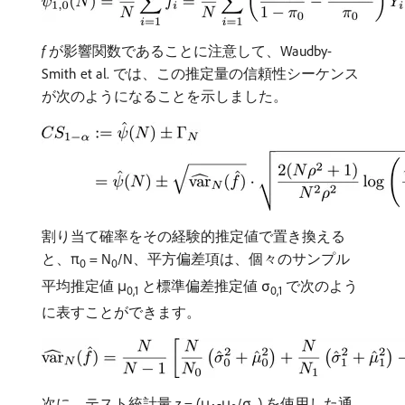
f
が影響関数であることに注意して、Waudby-
Smith et al. では、この推定量の信頼性シーケンス
が次のようになることを示しました。
割り当て確率をその経験的推定値で置き換える
と、π
= N
/N、平方偏差項は、個々のサンプル
0
0
平均推定値 μ
と標準偏差推定値 σ
で次のよう
0,1
0,1
に表すことができます。
次に、テスト統計量 z = (μ
-μ
/σ
) を使用した通