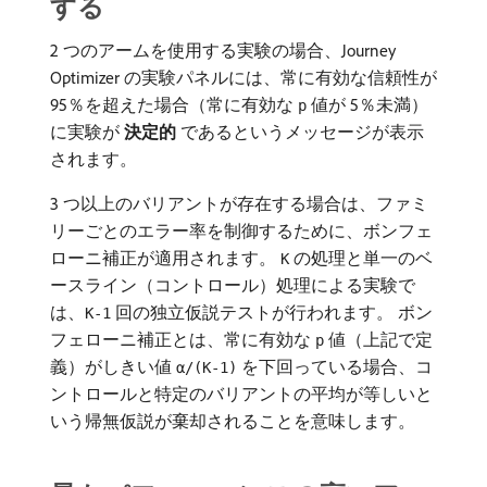
する
2 つのアームを使用する実験の場合、Journey
Optimizer の実験パネルには、常に有効な信頼性が
95％を超えた場合（常に有効な
値が 5％未満）
p
に実験が​
決定的
​であるというメッセージが表示
されます。
3 つ以上のバリアントが存在する場合は、ファミ
リーごとのエラー率を制御するために、ボンフェ
ローニ補正が適用されます。
の処理と単一のベ
K
ースライン（コントロール）処理による実験で
は、
回の独立仮説テストが行われます。 ボン
K-1
フェローニ補正とは、常に有効な
値（上記で定
p
義）がしきい値
を下回っている場合、コ
α/(K-1)
ントロールと特定のバリアントの平均が等しいと
いう帰無仮説が棄却されることを意味します。