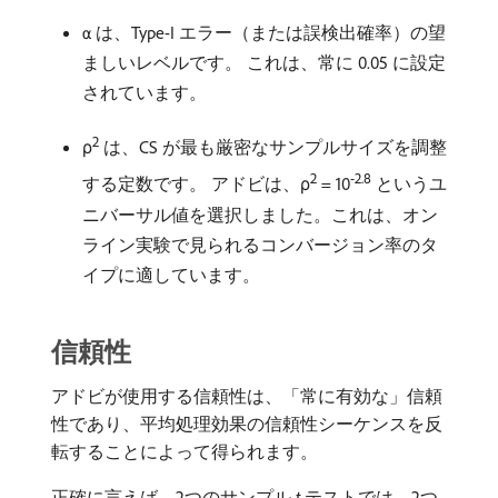
は、Type-I エラー（または誤検出確率）の望
α
ましいレベルです。 これは、常に 0.05 に設定
されています。
2
ρ
は、CS が最も厳密なサンプルサイズを調整
2
-2.8
する定数です。 アドビは、ρ
= 10
というユ
ニバーサル値を選択しました。これは、オン
ライン実験で見られるコンバージョン率のタ
イプに適しています。
信頼性
アドビが使用する信頼性は、「常に有効な」信頼
性であり、平均処理効果の信頼性シーケンスを反
転することによって得られます。
正確に言えば、2つのサンプル
t
テストでは、2つ