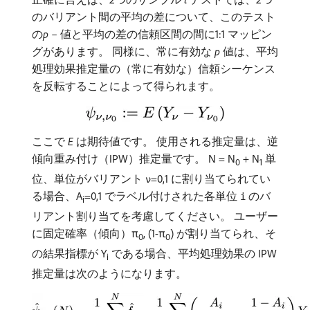
のバリアント間の平均の差について、このテスト
の​
p
– 値と平均の差の信頼区間の間に1:1 マッピン
グがあります。 同様に、常に有効な
p
値は、平均
処理効果推定量の（常に有効な）信頼シーケンス
を反転することによって得られます。
ここで
E
は期待値です。 使用される推定量は、逆
傾向重み付け（IPW）推定量です。 N = N
+ N
単
0
1
位、単位がバリアント
=0,1 に割り当てられてい
ν
る場合、A
=0,1 でラベル付けされた各単位
のバ
i
i
リアント割り当てを考慮してください。 ユーザー
に固定確率（傾向）π
, (1-π
) が割り当てられ、そ
0
0
の結果指標が Y
である場合、平均処理効果の IPW
i
推定量は次のようになります。