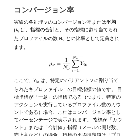
コンバージョン率
実験の各処理
のコンバージョン率または​
平均
ν
μ
は、指標の合計と、その指標に割り当てられ
ν
たプロファイルの数 N
との比率として定義され
ν
ます。
ここで、Y
は、特定のバリアント
ν
に割り当て
iν
られた各プロファイル
の目標指標の値です。 目
i
標指標が「一意」の指標である（つまり、特定の
アクションを実行しているプロファイル数のカウ
ントである）場合、これはコンバージョン率とし
てパーセンテージで表示されます。 指標が「カウ
ント」または「合計値」指標（メールの開封数、
売上高など）の場合、指標の平均推定値は「プロ