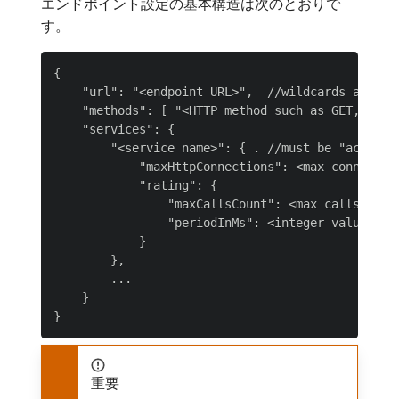
エンドポイント設定の基本構造は次のとおりで
す。
{

    "url": "<endpoint URL>",  //wildcards are all
    "methods": [ "<HTTP method such as GET, POST,
    "services": {

        "<service name>": { . //must be "action" 
            "maxHttpConnections": <max connection
            "rating": {

                "maxCallsCount": <max calls to b
                "periodInMs": <integer value grea
            }

        },

        ...

    }

重要