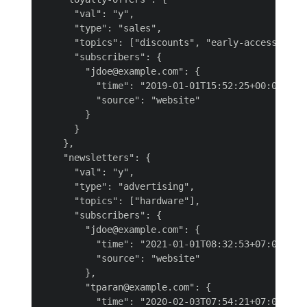
      "val": "y",

      "type": "sales",

      "topics": ["discounts", "early-access"],

      "subscribers": {

        "jdoe@example.com": {

          "time": "2019-01-01T15:52:25+00:00",

          "source": "website"

        }

      }

    },

    "newsletters": {

      "val": "y",

      "type": "advertising",

      "topics": ["hardware"],

      "subscribers": {

        "jdoe@example.com": {

          "time": "2021-01-01T08:32:53+07:00",

          "source": "website"

        },

        "tparan@example.com": {

          "time": "2020-02-03T07:54:21+07:00",
