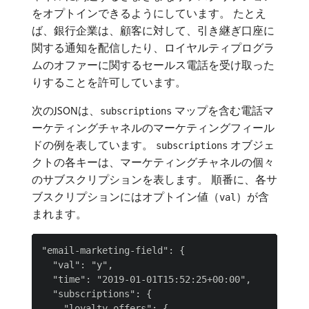
をオプトインできるようにしています。 たとえ
ば、銀行企業は、顧客に対して、引き継ぎ口座に
関する通知を配信したり、ロイヤルティプログラ
ムのオファーに関するセールス電話を受け取った
りすることを許可しています。
次のJSONは、
マップを含む電話マ
subscriptions
ーケティングチャネルのマーケティングフィール
ドの例を表しています。
オブジェ
subscriptions
クトの各キーは、マーケティングチャネルの個々
のサブスクリプションを表します。 順番に、各サ
ブスクリプションにはオプトイン値（
）が含
val
まれます。
"email-marketing-field": {

  "val": "y",

  "time": "2019-01-01T15:52:25+00:00",

  "subscriptions": {

    "loyalty-offers": {
