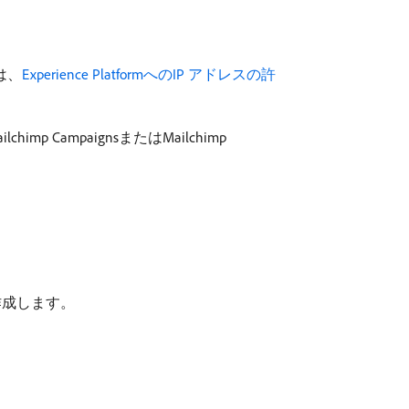
は、
Experience PlatformへのIP アドレスの許
p CampaignsまたはMailchimp
続を作成します。