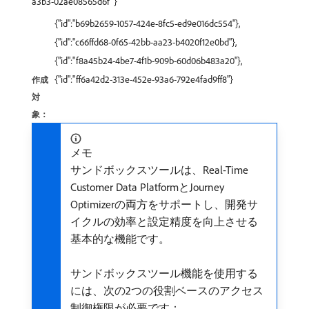
a3b3-02ae08565d6f"}
{"id":"b69b2659-1057-424e-8fc5-ed9e016dc554"},
{"id":"c66ffd68-0f65-42bb-aa23-b4020f12e0bd"},
{"id":"f8a45b24-4be7-4f1b-909b-60d06b483a20"},
{"id":"ff6a42d2-313e-452e-93a6-792e4fad9ff8"}
作成
対
象：
メモ
サンドボックスツールは、Real-Time
Customer Data PlatformとJourney
Optimizerの両方をサポートし、開発サ
イクルの効率と設定精度を向上させる
基本的な機能です。
サンドボックスツール機能を使用する
には、次の2つの役割ベースのアクセス
制御権限が必要です：