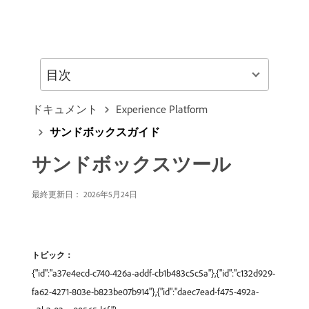
目次
ドキュメント
Experience Platform
サンドボックスガイド
サンドボックスツール
最終更新日： 2026年5月24日
トピック：
{"id":"a37e4ecd-c740-426a-addf-cb1b483c5c5a"},{"id":"c132d929-
fa62-4271-803e-b823be07b914"},{"id":"daec7ead-f475-492a-