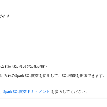
ガイド
42d2-313e-452e-93a6-792e4fad9ff8"}
viceでは、いくつかの組み込みSpark SQL関数を使用して、SQL機能を
、
Spark SQL関数ドキュメント ​
を参照してください。