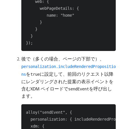
    web: {

      webPageDetails: {

         name: "home"

      }

    }

  }

後で（多くの場合、ページの下部で）、
personalization.includeRenderedPropositio
を
に設定して、前回のリクエスト以降
ns
true
にレンダリングされた提案の表示イベントを
含むXDM ペイロードで
を呼び出し
sendEvent
ます。
alloy("sendEvent", {

  personalization: { includeRenderedPropositi
  xdm: {
