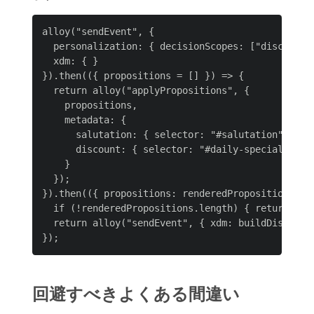
alloy("sendEvent", {

  personalization: { decisionScopes: ["discount",
  xdm: { }

}).then(({ propositions = [] }) => {

  return alloy("applyPropositions", {

    propositions,

    metadata: {

      salutation: { selector: "#salutation", acti
      discount: { selector: "#daily-special", act
    }

  });

}).then(({ propositions: renderedPropositions = [
  if (!renderedPropositions.length) { return; }

  return alloy("sendEvent", { xdm: buildDisplayEv
回避すべきよくある間違い