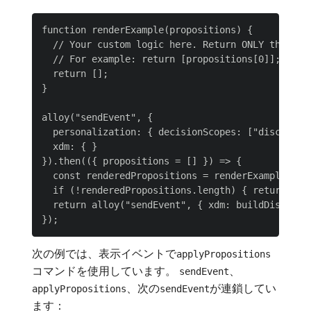
function renderExample(propositions) {

  // Your custom logic here. Return ONLY the prop
  // For example: return [propositions[0]];

  return [];

}

alloy("sendEvent", {

  personalization: { decisionScopes: ["discount"]
  xdm: { }

}).then(({ propositions = [] }) => {

  const renderedPropositions = renderExample(prop
  if (!renderedPropositions.length) { return; }

  return alloy("sendEvent", { xdm: buildDisplayEv
次の例では、表示イベントで
applyPropositions
コマンドを使用しています。
、
sendEvent
、次の
が連鎖してい
applyPropositions
sendEvent
ます：