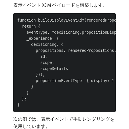
表示イベント XDM ペイロードを構築します。
function buildDisplayEventXdm(renderedProposition
  return {

    eventType: "decisioning.propositionDisplay",

    _experience: {

      decisioning: {

        propositions: renderedPropositions.map(({
          id,

          scope,

          scopeDetails

        })),

        propositionEventType: { display: 1 }

      }

    }

  };

次の例では、表示イベントで手動レンダリングを
使用しています。