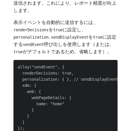
送信されます。これにより、レポート精度が向上
します。
表示イベントを自動的に送信するには、
を
に設定し、
renderDecisions
true
を
に設定
personalization.sendDisplayEvent
true
する
呼び出しを使用します（または、
sendEvent
がデフォルトであるため、省略します）。
true
alloy("sendEvent", {

  renderDecisions: true,

  personalization: { }, // sendDisplayEvent defau
  xdm: {

    web: {

      webPageDetails: {

        name: "home"

      }

    }

  }
