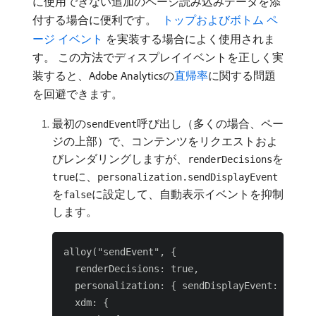
に使用できない追加のページ読み込みデータを添
付する場合に便利です。
​ トップおよびボトム ペ
ージ イベント ​
を実装する場合によく使用されま
す。 この方法でディスプレイイベントを正しく実
装すると、Adobe Analyticsの
直帰率
に関する問題
を回避できます。
最初の
呼び出し（多くの場合、ペー
sendEvent
ジの上部）で、コンテンツをリクエストおよ
びレンダリングしますが、
を
renderDecisions
に、
true
personalization.sendDisplayEvent
を
に設定して、自動表示イベントを抑制
false
します。
alloy("sendEvent", {

  renderDecisions: true,

  personalization: { sendDisplayEvent: false 
  xdm: {
