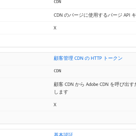
CDN
CDN のパージに使用するパージ API
X
顧客管理 CDN の HTTP トークン
CDN
顧客 CDN から Adobe CDN を呼び出す
します
X
基本認証