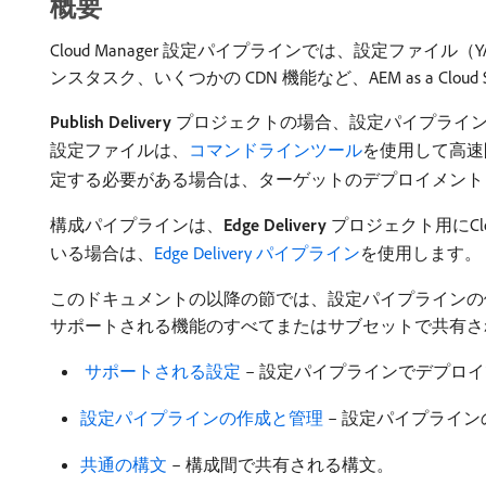
概要
Cloud Manager 設定パイプラインでは、設定フ
ンスタスク、いくつかの CDN 機能など、AEM as a Clou
Publish Delivery
プロジェクトの場合、設定パイプラインを
設定ファイルは、
コマンドラインツール
を使用して高速
定する必要がある場合は、ターゲットのデプロイメン
構成パイプラインは、
Edge Delivery
プロジェクト用にClo
いる場合は、
Edge Delivery パイプライン
​を使用します。
このドキュメントの以降の節では、設定パイプラインの
サポートされる機能のすべてまたはサブセットで共有さ
​ サポートされる設定
– 設定パイプラインでデプロ
設定パイプラインの作成と管理
– 設定パイプライン
共通の構文
– 構成間で共有される構文。