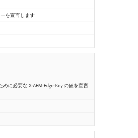
 キーを宣言します
ために必要な X-AEM-Edge-Key の値を宣言