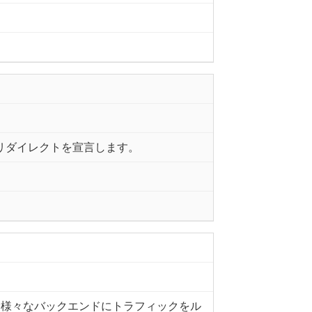
ドのリダイレクトを宣言します。
む様々なバックエンドにトラフィックをル